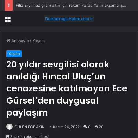
Filiz Eryılmaz gram altın için rakam verdi: Yarın akşama işaret etti
Menü
Anasayfa
/
Yaşam
Yaşam
20 yıldır sevgilisi olarak
anıldığı Hıncal Uluç’un
cenazesine katılmayan Ece
Gürsel’den duygusal
paylaşım
GÜLEN ECE AKIN
Kasım 24, 2022
0
20
2 dakika okuma süresi