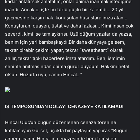
kadar anlatırsak anlatalım, onlar daima inanmak istediğine
inandı. Ancak o, işte bu türlü güçlü bir kalemdi… 20 yıl
geçmesine karşın hala konuşulan hususlara imza atan…
Konuşturan, duayen, üstat ve daha fazlası… Kimi insan çok
severdi, kimi ise tam aykırısı. Üzüldüğüm yazılar da yazsa,
benim için yeri bambaşkaydı.Bir daha dünyaya gelsem,
tekrar birebir çekimi yapar, tekrar “sweetheart” olarak
anılır, tekrar tıpkı haberlere imza atardım. Ben, ismimin
seninle anılmasından daima gurur duydum. Hakkım helal
olsun. Huzurla uyu, canım Hıncal…”
İŞ TEMPOSUNDAN DOLAYI CENAZEYE KATILAMADI
Hıncal Uluç’un bugün düzenlenen cenaze törenine
katılamayan Gürsel, uçakta bir paylaşım yaparak “Bugün
annem, canım Hıncal’ın cenazesinde beni temsilen