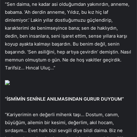
“Sen daima, ne kadar asi olduğumdan yakınırdın, anneme,
babama. ‘Ah derdin anneme, Yıldız, bu kız hiç laf
dinlemiyor.’ Lakin yıllar dostluğumuzu güçlendirip,
karakterimi de benimseyince bana; sen de haklıydın,
dedin, ben insanlara, seni işaret ettim, sense yıllara karşı
koyup ayakta kalmayı başardın. Bu benim değil, senin
başarındı. ‘Sen asiliğini, hep artıya çevirdin’ demiştin. Nasıl
memnun olmuştum o gün. Ne de hoş vakitler geçirdik.
Tarifsiz… Hıncal Uluç…”
“İSMİMİN SENİNLE ANILMASINDAN GURUR DUYDUM”
“Kariyerimin en değerli mihenk taşı… Dostum, canım,
büyüğüm, ailemin bir kesimi, değerlim, akıl hocam,
sırdaşım… Evet halk bizi sevgili diye bildi daima. Biz ne