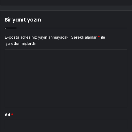
Bir yanıt yazın
E-posta adresiniz yayınlanmayacak.
Gerekli alanlar
*
ile
işaretlenmişlerdir
Y
o
r
u
m
*
Ad
*