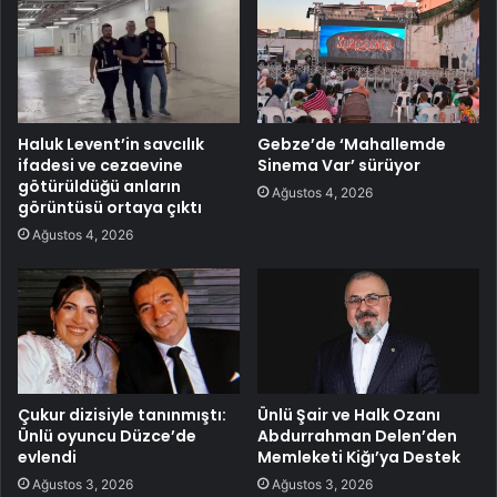
Haluk Levent’in savcılık
Gebze’de ‘Mahallemde
ifadesi ve cezaevine
Sinema Var’ sürüyor
götürüldüğü anların
Ağustos 4, 2026
görüntüsü ortaya çıktı
Ağustos 4, 2026
Çukur dizisiyle tanınmıştı:
Ünlü Şair ve Halk Ozanı
Ünlü oyuncu Düzce’de
Abdurrahman Delen’den
evlendi
Memleketi Kiğı’ya Destek
Ağustos 3, 2026
Ağustos 3, 2026