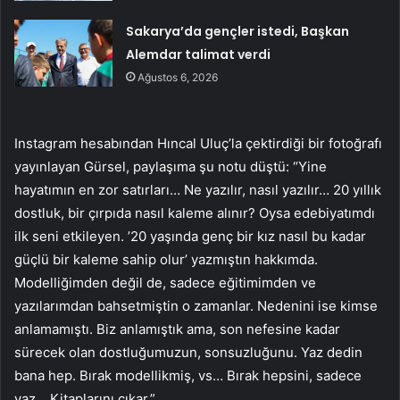
Sakarya’da gençler istedi, Başkan
Alemdar talimat verdi
Ağustos 6, 2026
Instagram hesabından Hıncal Uluç’la çektirdiği bir fotoğrafı
yayınlayan Gürsel, paylaşıma şu notu düştü: “Yine
hayatımın en zor satırları… Ne yazılır, nasıl yazılır… 20 yıllık
dostluk, bir çırpıda nasıl kaleme alınır? Oysa edebiyatımdı
ilk seni etkileyen. ’20 yaşında genç bir kız nasıl bu kadar
güçlü bir kaleme sahip olur’ yazmıştın hakkımda.
Modelliğimden değil de, sadece eğitimimden ve
yazılarımdan bahsetmiştin o zamanlar. Nedenini ise kimse
anlamamıştı. Biz anlamıştık ama, son nefesine kadar
sürecek olan dostluğumuzun, sonsuzluğunu. Yaz dedin
bana hep. Bırak modellikmiş, vs… Bırak hepsini, sadece
yaz… Kitaplarını çıkar.”