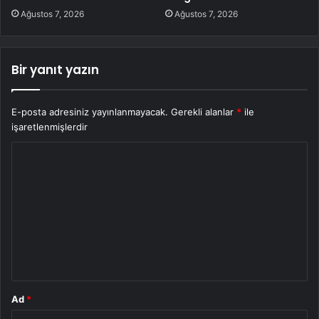
Ağustos 7, 2026
Ağustos 7, 2026
Bir yanıt yazın
E-posta adresiniz yayınlanmayacak.
Gerekli alanlar
*
ile
işaretlenmişlerdir
Y
o
r
u
m
*
Ad
*