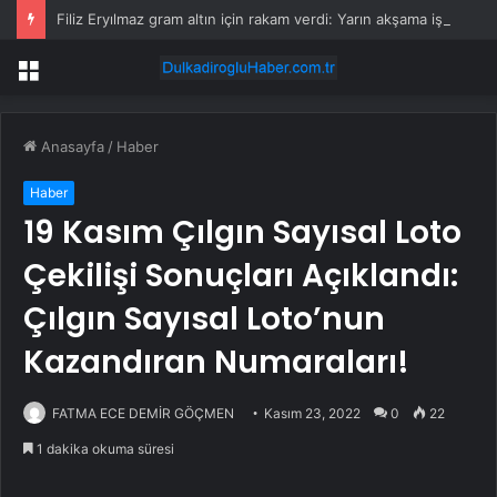
Filiz Eryılmaz gram altın için rakam verdi: Yarın akşama işaret etti
Menü
Anasayfa
/
Haber
Haber
19 Kasım Çılgın Sayısal Loto
Çekilişi Sonuçları Açıklandı:
Çılgın Sayısal Loto’nun
Kazandıran Numaraları!
FATMA ECE DEMİR GÖÇMEN
Kasım 23, 2022
0
22
1 dakika okuma süresi