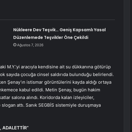
Nükleere Dev Teşvik… Geniş Kapsamlı Yasal
Düzenlemede Teşvikler Öne Çekildi
Ağustos 7, 2026
ki M.Y.’yi aracıyla kendisine ait su dükkanına götürüp
ok sayıda çocuğa cinsel saldırıda bulunduğu belirlendi.
en Şenay’ın istismar görüntülerini kayda aldığı ortaya
ahkemece kabul edildi. Metin Şenay, bugün hakim
tlar salona alındı. Koridorda kalan izleyiciler,
de slogan attı. Sanık SEGBİS sistemiyle duruşmaya
, ADALETTİR”