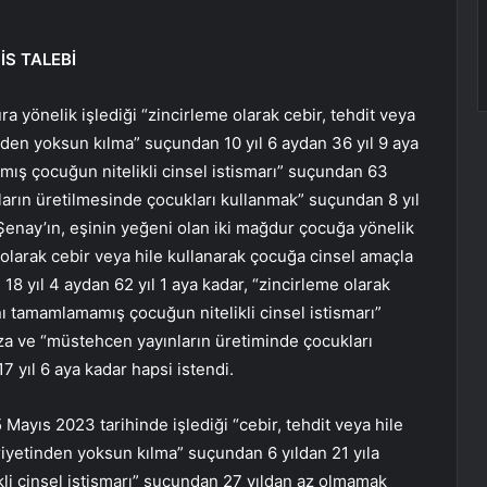
İS TALEBİ
 yönelik işlediği “zincirleme olarak cebir, tehdit veya
nden yoksun kılma” suçundan 10 yıl 6 aydan 36 yıl 9 aya
mış çocuğun nitelikli cinsel istismarı” suçundan 63
arın üretilmesinde çocukları kullanmak” suçundan 8 yıl
 Şenay’ın, eşinin yeğeni olan iki mağdur çocuğa yönelik
e olarak cebir veya hile kullanarak çocuğa cinsel amaçla
18 yıl 4 aydan 62 yıl 1 aya kadar, “zincirleme olarak
ı tamamlamamış çocuğun nitelikli cinsel istismarı”
za ve “müstehcen yayınların üretiminde çocukları
7 yıl 6 aya kadar hapsi istendi.
ayıs 2023 tarihinde işlediği “cebir, tehdit veya hile
riyetinden yoksun kılma” suçundan 6 yıldan 21 yıla
li cinsel istismarı” suçundan 27 yıldan az olmamak