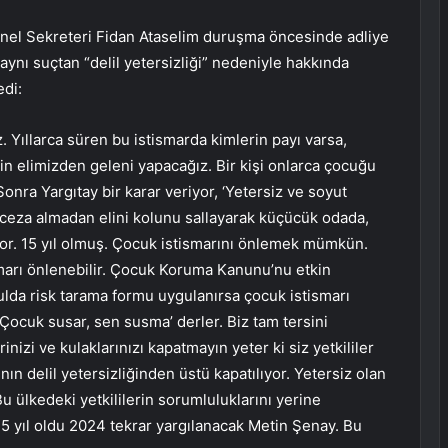
enel Sekreteri Fidan Ataselim duruşma öncesinde adliye
ynı suçtan “delil yetersizliği” nedeniyle hakkında
edi:
 Yıllarca süren bu istismarda kimlerin payı varsa,
çin elimizden geleni yapacağız. Bir kişi onlarca çocuğu
 Sonra Yargıtay bir karar veriyor, ‘Yetersiz ve soyut
ir ceza almadan elini kolunu sallayarak küçücük odada,
or. 15 yıl olmuş. Çocuk istismarını önlemek mümkün.
marı önlenebilir. Çocuk Koruma Kanunu’nu etkin
ulda risk tarama formu uygulanırsa çocuk istismarı
‘Çocuk susar, sen susma’ derler. Biz tam tersini
inizi ve kulaklarınızı kapatmayın yeter ki siz yetkililer
nın delil yetersizliğinden üstü kapatılıyor. Yetersiz olan
 Bu ülkedeki yetkililerin sorumluluklarını yerine
15 yıl oldu 2024 tekrar yargılanacak Metin Şenay. Bu