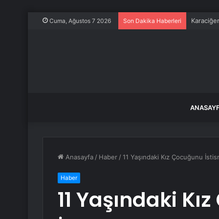
Karaciğer 
Cuma, Ağustos 7 2026
Son Dakika Haberleri
ANASAY
Anasayfa
/
Haber
/
11 Yaşındaki Kız Çocuğunu İstis
Haber
11 Yaşındaki Kı