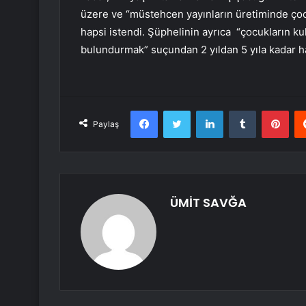
üzere ve “müstehcen yayınların üretiminde çoc
hapsi istendi. Şüphelinin ayrıca “çocukların k
bulundurmak” suçundan 2 yıldan 5 yıla kadar ha
Facebook
Twitter
LinkedIn
Tumblr
Pint
Paylaş
ÜMİT SAVĞA