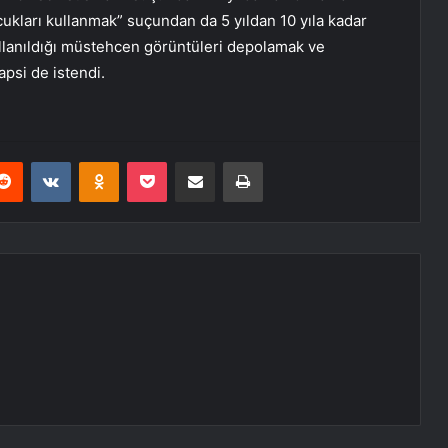
ukları kullanmak” suçundan da 5 yıldan 10 yıla kadar
ullanıldığı müstehcen görüntüleri depolamak ve
psi de istendi.
erest
Reddit
VKontakte
Odnoklassniki
Pocket
E-Posta ile paylaş
Yazdır