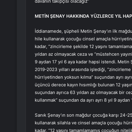
davanın takipçisi olacağız”
METİN ŞENAY HAKKINDA YÜZLERCE YIL HAP
İddianamede, şüpheli Metin Şenay’ın ilk mağdura
hile kullanarak çocuğu cinsel amaçla hürriyeti
kadar, “zincirleme şekilde 12 yaşını tamamlama
yıldan az olmayacak ceza ve “müstehcen yayınl
9 aydan 17 yıl 6 aya kadar hapsi istendi. Metin
2019-2023 yılları arasında işlediği, “zincirlem
hürriyetinden yoksun kılma” suçundan ayrı ayrı 
üçüncü derece kayın hısımlığı bulunan 12 yaşın
suçundan ayrıca 63 yıldan az olmayacak bir ce
kullanmak” suçundan da ayrı ayrı 8 yıl 9 aydan 1
Sanık Şenay’ın son mağdur çocuğa karşı 24-25 M
kullanarak silahla ve cinsel amaçla çocuğu hür
kadar, “12 yaşını tamamlamamış çocuğun nitelik