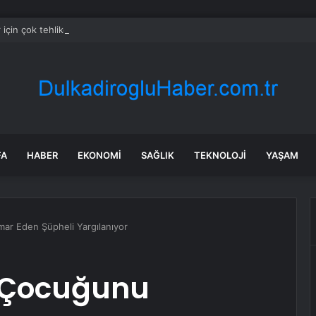
için çok tehlikeli: Siroza kadar ilerliyor, iyileşme şansı azalıyor
FA
HABER
EKONOMI
SAĞLIK
TEKNOLOJI
YAŞAM
mar Eden Şüpheli Yargılanıyor
z Çocuğunu