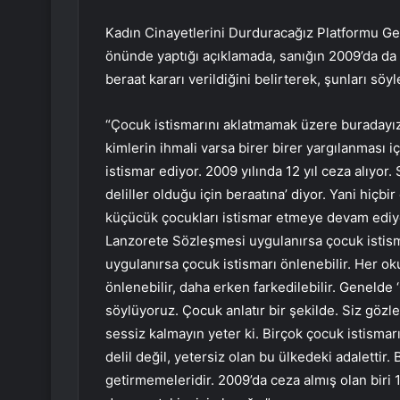
Kadın Cinayetlerini Durduracağız Platformu G
önünde yaptığı açıklamada, sanığın 2009’da da a
beraat kararı verildiğini belirterek, şunları söyl
“Çocuk istismarını aklatmamak üzere buradayız.
kimlerin ihmali varsa birer birer yargılanması i
istismar ediyor. 2009 yılında 12 yıl ceza alıyor.
deliller olduğu için beraatına’ diyor. Yani hiçb
küçücük çocukları istismar etmeye devam ediy
Lanzorete Sözleşmesi uygulanırsa çocuk istis
uygulanırsa çocuk istismarı önlenebilir. Her ok
önlenebilir, daha erken farkedilebilir. Genelde 
söylüyoruz. Çocuk anlatır bir şekilde. Siz gözler
sessiz kalmayın yeter ki. Birçok çocuk istismarı
delil değil, yetersiz olan bu ülkedeki adalettir.
getirmemeleridir. 2009’da ceza almış olan biri 