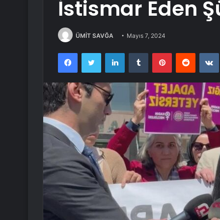
İstismar Eden Ş
ÜMİT SAVĞA
Mayıs 7, 2024
Facebook
Twitter
LinkedIn
Tumblr
Pinterest
Reddit