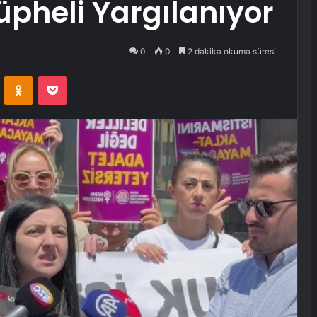
üpheli Yargılanıyor
0
0
2 dakika okuma süresi
VKontakte
Odnoklassniki
Pocket