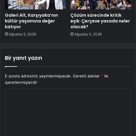
Galeri Alt, Karşıyaka’nın
Çözüm sürecinde kritik
kültür yaşamına değer
eşik: Çerçeve yasada neler
katıyor
olacak?
Ağustos 5, 2026
Ağustos 5, 2026
Bir yanıt yazın
E-posta adresiniz yayınlanmayacak.
Gerekli alanlar
*
ile
işaretlenmişlerdir
Y
o
r
u
m