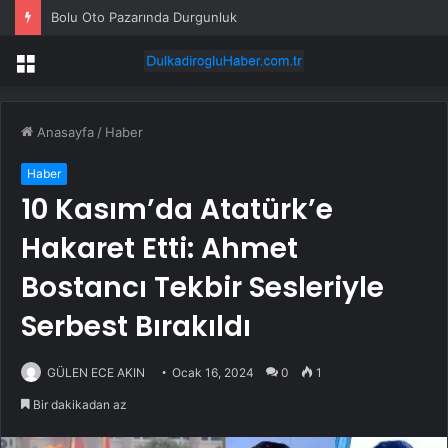
Bolu Oto Pazarında Durgunluk
Menü
Anasayfa
/
Haber
Haber
10 Kasım’da Atatürk’e
Hakaret Etti: Ahmet
Bostancı Tekbir Sesleriyle
Serbest Bırakıldı
GÜLEN ECE AKIN
Ocak 16, 2024
0
1
Bir dakikadan az