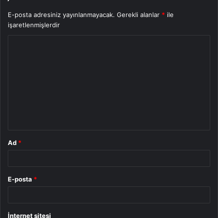
E-posta adresiniz yayınlanmayacak.
Gerekli alanlar
*
ile
işaretlenmişlerdir
Y
o
r
u
m
*
Ad
*
E-posta
*
İnternet sitesi