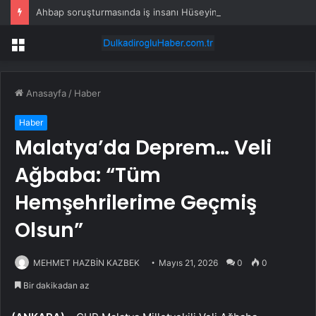
Ahbap soruşturmasında iş insanı Hüseyin Başaran’a tutuklama talebi
Menü
Anasayfa
/
Haber
Haber
Malatya’da Deprem… Veli
Ağbaba: “Tüm
Hemşehrilerime Geçmiş
Olsun”
MEHMET HAZBİN KAZBEK
Mayıs 21, 2026
0
0
Bir dakikadan az