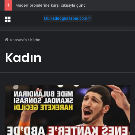
Maden projelerine karşı çıkışıyla gündem olmuştu: AKP İl Başkanı istifa etti
Menü
Anasayfa
/
Kadın
Kadın