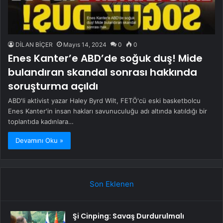
DİLAN BİÇER
Mayıs 14, 2024
0
0
Enes Kanter’e ABD’de soğuk duş! Mide
bulandıran skandal sonrası hakkında
soruşturma açıldı
ABD'li aktivist yazar Haley Byrd Wilt, FETÖ'cü eski basketbolcu
Enes Kanter'in insan hakları savunuculuğu adı altında katıldığı bir
toplantıda kadınlara…
Devamını Oku »
Son Eklenen
Şi Cinping: Savaş Durdurulmalı